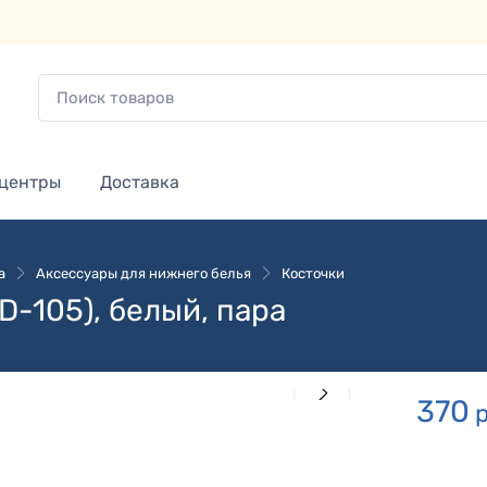
 центры
Доставка
а
Аксессуары для нижнего белья
Косточки
D-105), белый, пара
370
р