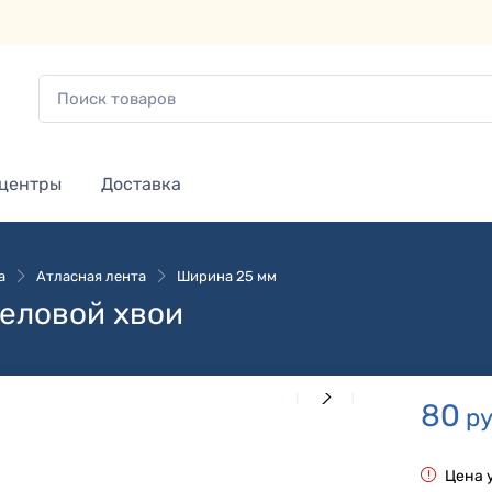
 центры
Доставка
а
Атласная лента
Ширина 25 мм
 еловой хвои
80
ру
Цена у