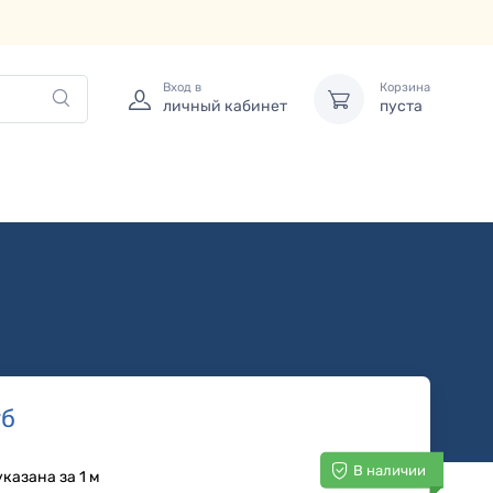
Вход в
Корзина
личный кабинет
пуста
б
В наличии
казана за 1 м