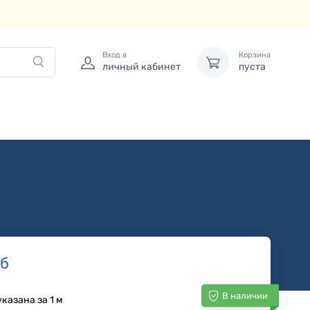
Вход в
Корзина
личный кабинет
пуста
б
В наличии
казана за 1 м