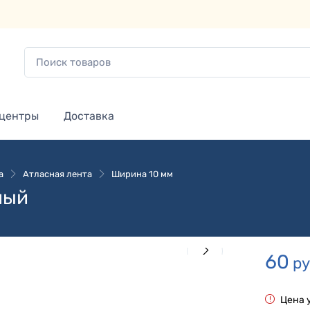
 центры
Доставка
а
Атласная лента
Ширина 10 мм
ный
60
ру
Цена у