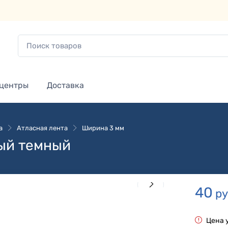
 центры
Доставка
а
Атласная лента
Ширина 3 мм
ный темный
40
ру
Цена у