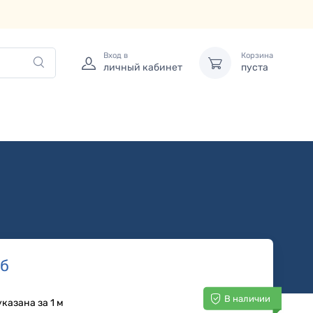
Вход в
Корзина
личный кабинет
пуста
б
В наличии
казана за 1 м