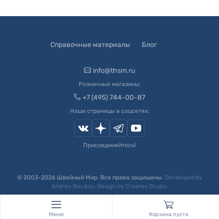
Справочные материалы
Блог
info@thsm.ru
Розничные магазины:
+7 (495) 744-00-87
Наши страницы в соцсетях:
Присоединяйтесь!
© 2003-
2026
Швейный Мир. Все права защищены.
Developed by
Andrey Novikov
. Design by
Createx Studio
.
Меню
Корзина пуста