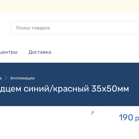
 центры
Доставка
а
Аппликации
рдцем синий/красный 35х50мм
190
р