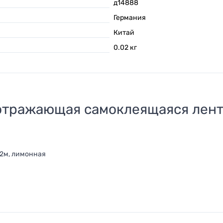
д14888
Германия
Китай
0.02
кг
тражающая самоклеящаяся лента
2м, лимонная