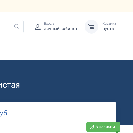
Вход в
Корзина
личный кабинет
пуста
истая
уб
В наличии