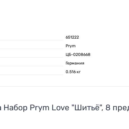
651222
Prym
ЦБ-0208668
Германия
0.516
кг
а
Набор Prym Love "Шитьё", 8 пр