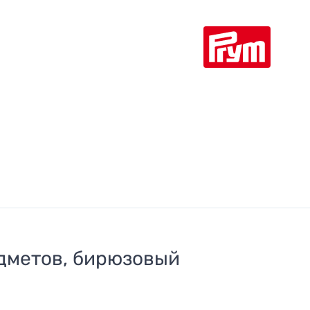
едметов, бирюзовый
6