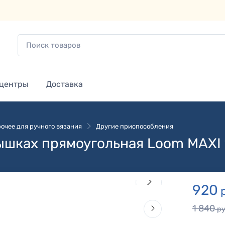
 центры
Доставка
очее для ручного вязания
Другие приспособления
ышках прямоугольная Loom MAXI 
920
1 840
ру