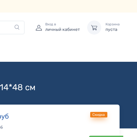
Вход в
Корзина
личный кабинет
пуста
14*48 см
руб
Скидка
б