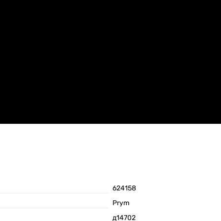
624158
Prym
д14702