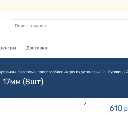
 центры
Доставка
 пуговицы, люверсы и приспособления для их установки
Пуговицы 
 17мм (8шт)
610
р