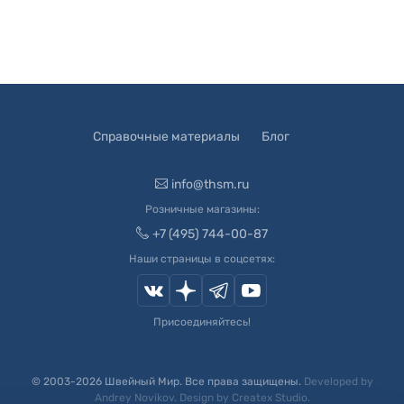
Справочные материалы
Блог
info@thsm.ru
Розничные магазины:
+7 (495) 744-00-87
Наши страницы в соцсетях:
Присоединяйтесь!
© 2003-
2026
Швейный Мир. Все права защищены.
Developed by
Andrey Novikov
. Design by
Createx Studio
.