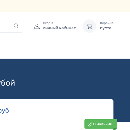
Вход в
Корзина
личный кабинет
пуста
убой
руб
В наличии