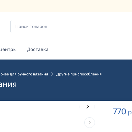
 центры
Доставка
очее для ручного вязания
Другие приспособления
ания
770
р