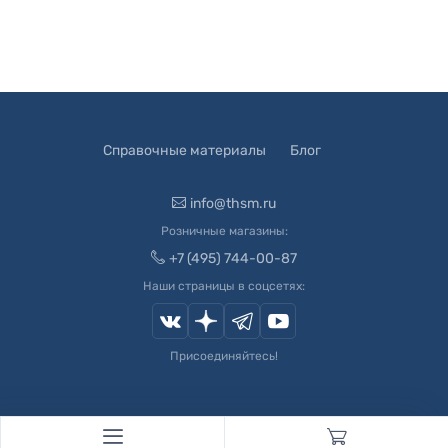
Справочные материалы
Блог
info@thsm.ru
Розничные магазины:
+7 (495) 744-00-87
Наши страницы в соцсетях:
Присоединяйтесь!
© 2003-
2026
Швейный Мир. Все права защищены.
Developed by
Andrey Novikov
. Design by
Createx Studio
.