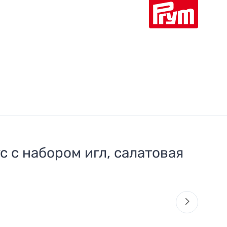
 с набором игл, салатовая
61
Р
7