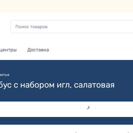
 центры
Доставка
шитья
с с набором игл, салатовая