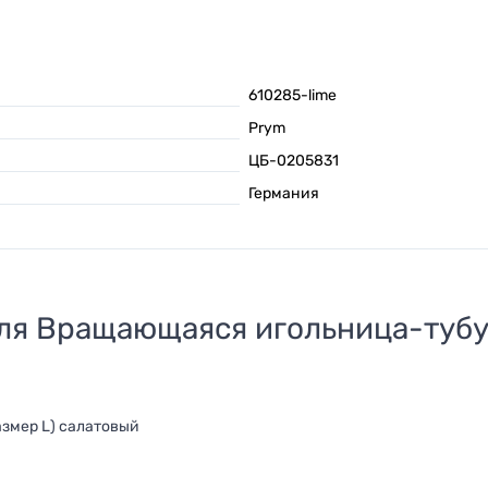
610285-lime
Prym
ЦБ-0205831
Германия
для
Вращающаяся игольница-тубус
змер L) салатовый