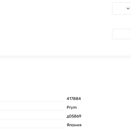
417884
Prym
д05869
Япония