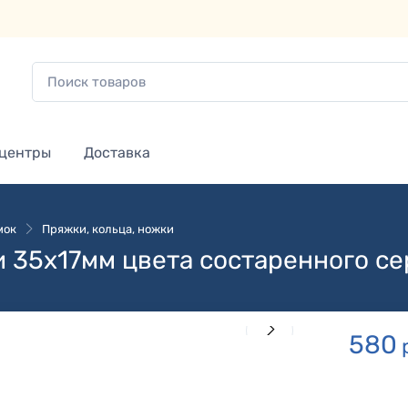
 центры
Доставка
мок
Пряжки, кольца, ножки
и 35х17мм цвета состаренного с
580