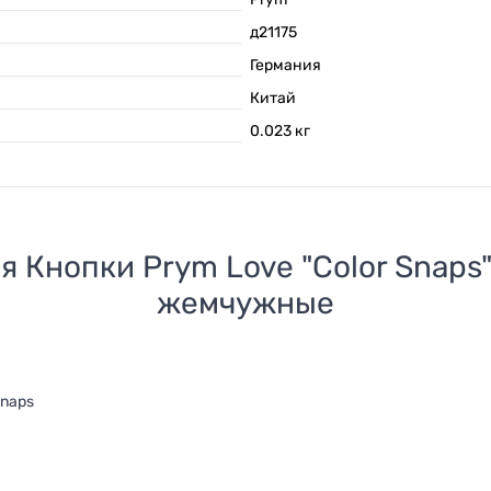
д21175
Германия
Китай
0.023
кг
ля
Кнопки Prym Love "Color Snaps
жемчужные
Snaps