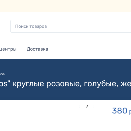
 центры
Доставка
ove
aps" круглые розовые, голубые, 
380