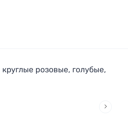
" круглые розовые, голубые,
3
Щ
1