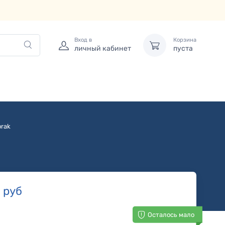
Вход в
Корзина
личный кабинет
пуста
rak
0
руб
Осталось мало