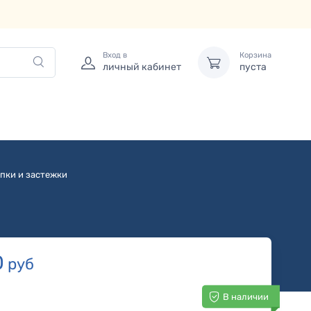
Вход в
Корзина
личный кабинет
пуста
пки и застежки
0
руб
В наличии