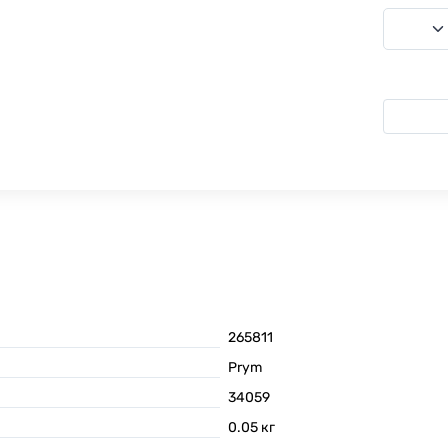
265811
Prym
34059
0.05
кг