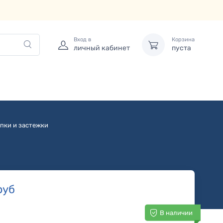
Вход в
Корзина
личный кабинет
пуста
пки и застежки
руб
В наличии