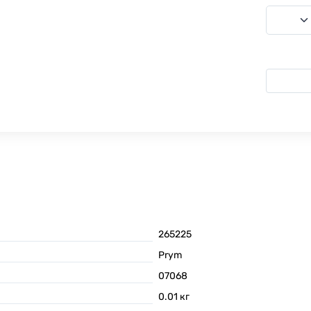
265225
Prym
07068
0.01
кг