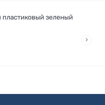
м пластиковый зеленый
61
Ф
2