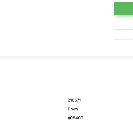
218571
Prym
д08403