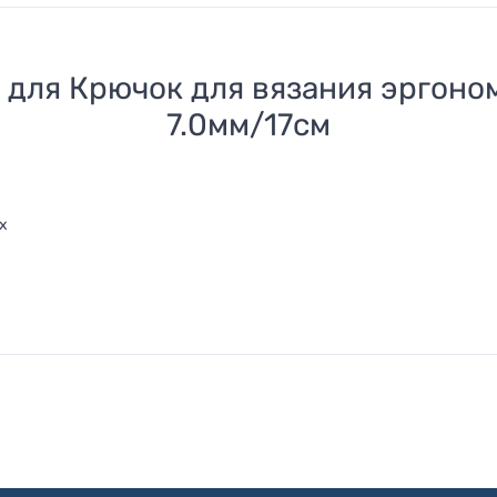
 для
Крючок для вязания эргоно
7.0мм/17см
х