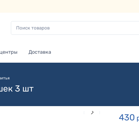
 центры
Доставка
шитья
шек 3 шт
430