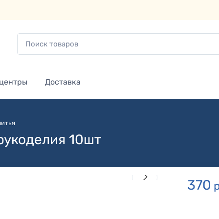
 центры
Доставка
шитья
рукоделия 10шт
370
р