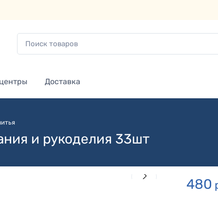
 центры
Доставка
шитья
ания и рукоделия 33шт
480