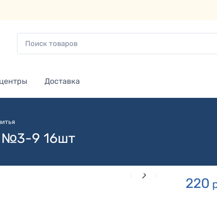
 центры
Доставка
шитья
 №3-9 16шт
220
р