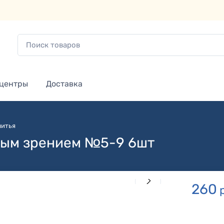
 центры
Доставка
шитья
ным зрением №5-9 6шт
260