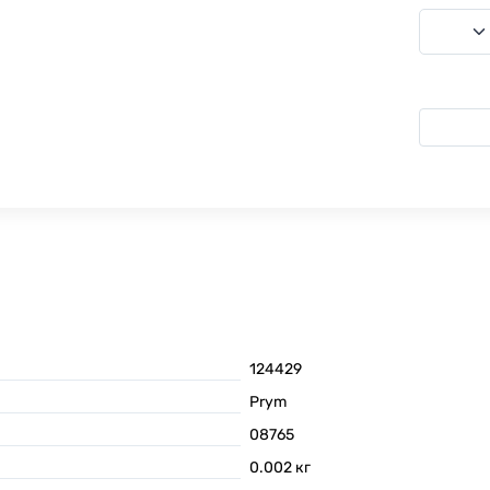
124429
Prym
08765
0.002
кг