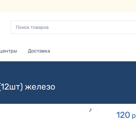
 центры
Доставка
(12шт) железо
120
р