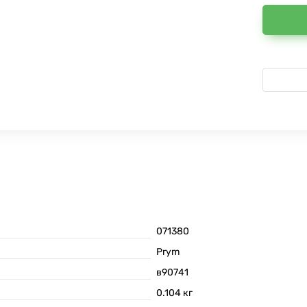
071380
Prym
в90741
0.104
кг