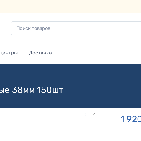
 центры
Доставка
тые 38мм 150шт
1 92