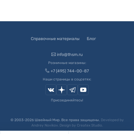
Справочные материалы
Блог
info@thsm.ru
Розничные магазины:
+7 (495) 744-00-87
Наши страницы в соцсетях:
Присоединяйтесь!
© 2003-
2026
Швейный Мир. Все права защищены.
Developed by
Andrey Novikov
. Design by
Createx Studio
.