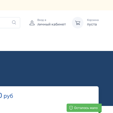
Вход в
Корзина
личный кабинет
пуста
0
руб
Осталось мало