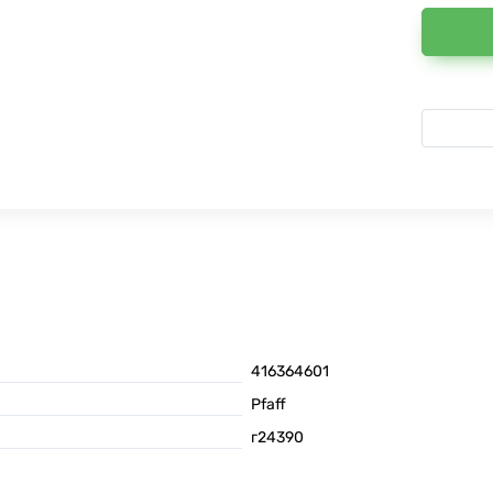
416364601
Pfaff
г24390