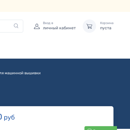
Вход в
Корзина
личный кабинет
пуста
ля машинной вышивки
0
руб