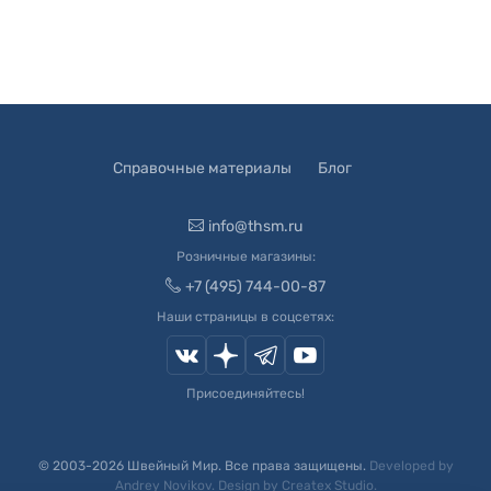
Справочные материалы
Блог
info@thsm.ru
Розничные магазины:
+7 (495) 744-00-87
Наши страницы в соцсетях:
Присоединяйтесь!
© 2003-
2026
Швейный Мир. Все права защищены.
Developed by
Andrey Novikov
. Design by
Createx Studio
.