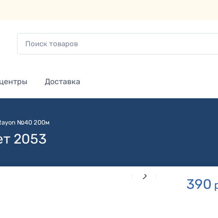
 центры
Доставка
 Rayon №40 200м
ет 2053
390