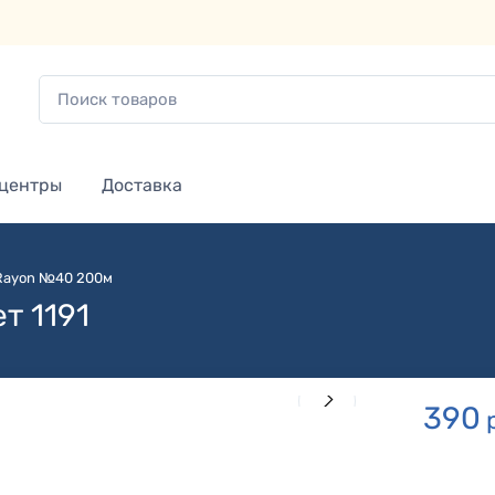
 центры
Доставка
 Rayon №40 200м
т 1191
390