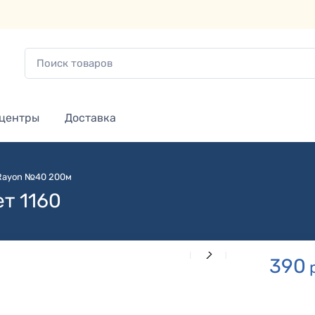
 центры
Доставка
 Rayon №40 200м
т 1160
390