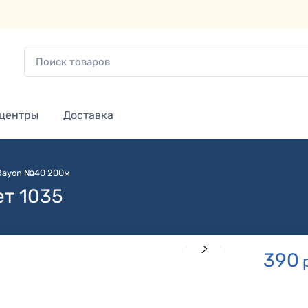
 центры
Доставка
 Rayon №40 200м
ет 1035
390