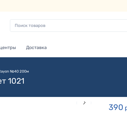
 центры
Доставка
 Rayon №40 200м
т 1021
390