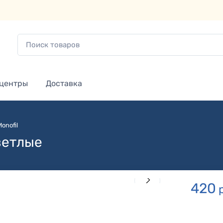
 центры
Доставка
onofil
ветлые
420