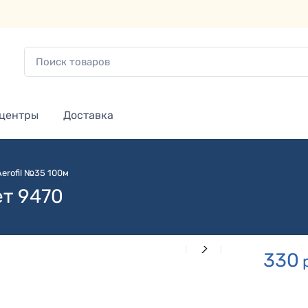
 центры
Доставка
Aerofil №35 100м
ет 9470
330