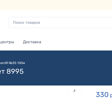
 центры
Доставка
Aerofil №35 100м
ет 8995
330