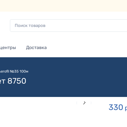
 центры
Доставка
Aerofil №35 100м
ет 8750
330