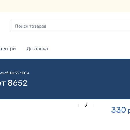
 центры
Доставка
Aerofil №35 100м
ет 8652
330