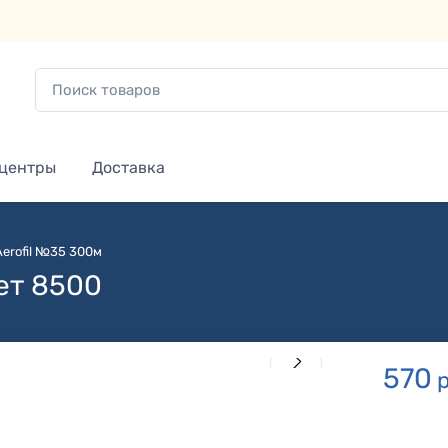
 центры
Доставка
Aerofil №35 300м
вет 8500
570
р