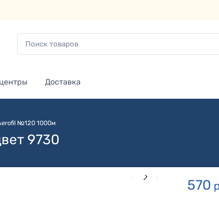
 центры
Доставка
Aerofil №120 1000м
цвет 9730
570
р