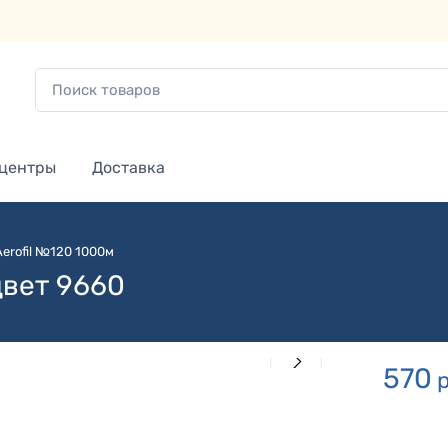
 центры
Доставка
Aerofil №120 1000м
цвет 9660
570
р