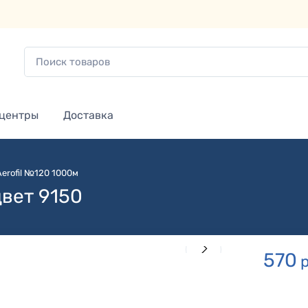
 центры
Доставка
Aerofil №120 1000м
цвет 9150
570
р