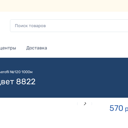
 центры
Доставка
Aerofil №120 1000м
цвет 8822
570
р