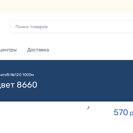
 центры
Доставка
Aerofil №120 1000м
цвет 8660
570
р