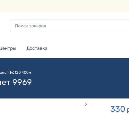
 центры
Доставка
Aerofil №120 400м
вет 9969
330